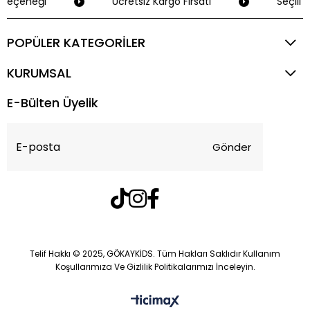
Seçeneği
Ücretsiz Kargo Fırsatı
Seçili K
POPÜLER KATEGORİLER
KURUMSAL
E-Bülten Üyelik
Gönder
Telif Hakkı © 2025, GÖKAYKİDS. Tüm Hakları Saklıdır Kullanım
Koşullarımıza Ve Gizlilik Politikalarımızı İnceleyin.