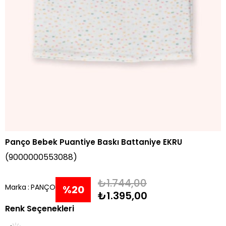
Panço Bebek Puantiye Baskı Battaniye EKRU
(9000000553088)
₺1.744,00
Marka
:
PANÇO
%
20
₺1.395,00
Renk Seçenekleri
İndirim