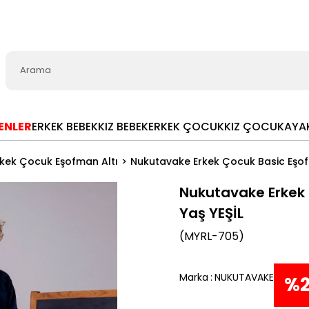
LENLER
ERKEK BEBEK
KIZ BEBEK
ERKEK ÇOCUK
KIZ ÇOCUK
AYA
rkek Çocuk Eşofman Altı
Nukutavake Erkek Çocuk Basic Eşofm
Nukutavake Erkek 
Yaş YEŞİL
(MYRL-705)
Marka
:
NUKUTAVAKE
%