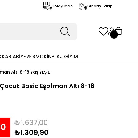
Kolay İade
Sipariş Takip
KKABI
ABİYE & SMOKİN
PLAJ GİYİM
an Altı 8-18 Yaş YEŞİL
Çocuk Basic Eşofman Altı 8-18
₺1.637,00
20
₺1.309,90