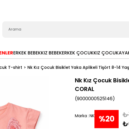
LENLER
ERKEK BEBEK
KIZ BEBEK
ERKEK ÇOCUK
KIZ ÇOCUK
AYA
cuk T-shirt
Nk Kız Çocuk Bisiklet Yaka Aplikeli Tişört 8-14 Y
Nk Kız Çocuk Bisikl
CORAL
(9000000525146)
₺
Marka
:
NK
%
20
₺