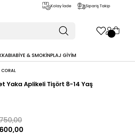
Kolay İade
Sipariş Takip
KKABI
ABİYE & SMOKİN
PLAJ GİYİM
aş CORAL
et Yaka Aplikeli Tişört 8-14 Yaş
750,00
600,00