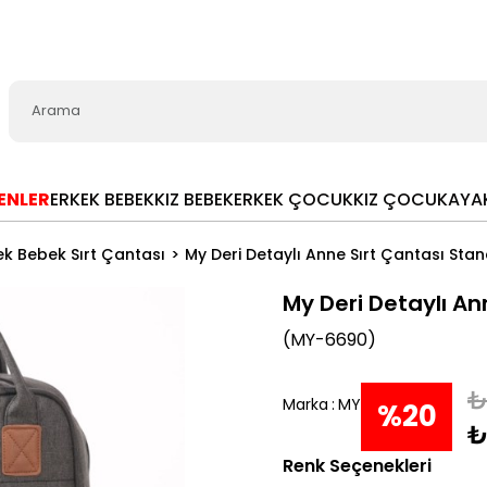
LENLER
ERKEK BEBEK
KIZ BEBEK
ERKEK ÇOCUK
KIZ ÇOCUK
AYA
ek Bebek Sırt Çantası
My Deri Detaylı Anne Sırt Çantası Sta
My Deri Detaylı An
(MY-6690)
₺
Marka
:
MY
%
20
₺
Renk Seçenekleri
İndirim