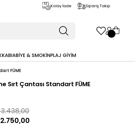
Kolay İade
Sipariş Takip
KKABI
ABİYE & SMOKİN
PLAJ GİYİM
ndart FÜME
ne Sırt Çantası Standart FÜME
3.438,00
2.750,00