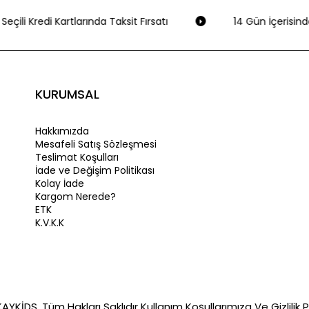
eçili Kredi Kartlarında Taksit Fırsatı
14 Gün İçerisinde
KURUMSAL
Hakkımızda
Mesafeli Satış Sözleşmesi
Teslimat Koşulları
İade ve Değişim Politikası
Kolay İade
Kargom Nerede?
ETK
K.V.K.K
YKİDS. Tüm Hakları Saklıdır Kullanım Koşullarımıza Ve Gizlilik Po