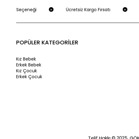
Ödeme Seçeneği
Ücretsiz Kargo Fırsatı
S
POPÜLER KATEGORİLER
Kız Bebek
Erkek Bebek
Kız Çocuk
Erkek Çocuk
Telif Hakkı © 2025, GÖKA