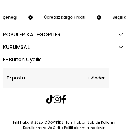
eçeneği
Ücretsiz Kargo Fırsatı
Seçili Kr
POPÜLER KATEGORİLER
KURUMSAL
E-Bülten Üyelik
Gönder
Telif Hakkı © 2025, GÖKAYKİDS. Tüm Hakları Saklıdır Kullanım
Koşullarımıza Ve Gizlilik Politikalarımızı İnceleyin.