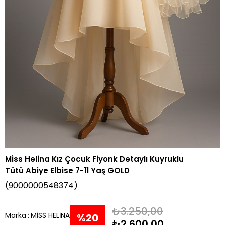
Mİss Helina Kız Çocuk Fiyonk Detaylı Kuyruklu
Tütü Abiye Elbise 7-11 Yaş GOLD
(9000000548374)
₺3.250,00
Marka
:
MİSS HELİNA
%
20
₺2.600,00