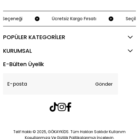
 Seçeneği
Ücretsiz Kargo Fırsatı
Seçili 
POPÜLER KATEGORİLER
KURUMSAL
E-Bülten Üyelik
Gönder
Telif Hakkı © 2025, GÖKAYKİDS. Tüm Hakları Saklıdır Kullanım
Koşullarımıza Ve Gizlilik Politikalarımızı İnceleyin.