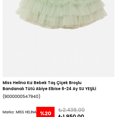
Miss Helina Kız Bebek Taş Çiçek Broşlu
Bandanalı Tütü Abiye Elbise 6-24 Ay SU YEŞİLİ
(9000000547940)
₺2.438,00
Marka
:
MİSS HELİNA
%
20
₺1.950,00