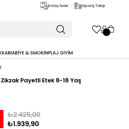
Kolay İade
Sipariş Takip
KKABI
ABİYE & SMOKİN
PLAJ GİYİM
E
Zikzak Payetli Etek 8-18 Yaş
₺2.425,00
₺1.939,90