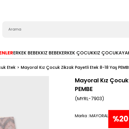
LENLER
ERKEK BEBEK
KIZ BEBEK
ERKEK ÇOCUK
KIZ ÇOCUK
AYA
cuk Etek
Mayoral Kız Çocuk Zikzak Payetli Etek 8-18 Yaş PEMB
Mayoral Kız Çocuk 
PEMBE
(MYRL-7903)
Marka
:
MAYORAL
%
20