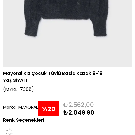
Mayoral Kız Çocuk Tüylü Basic Kazak 8-18
Yaş SİYAH
(MYRL-7308)
₺2.562,00
Marka
:
MAYORAL
%
20
₺2.049,90
Renk Seçenekleri
İndirim