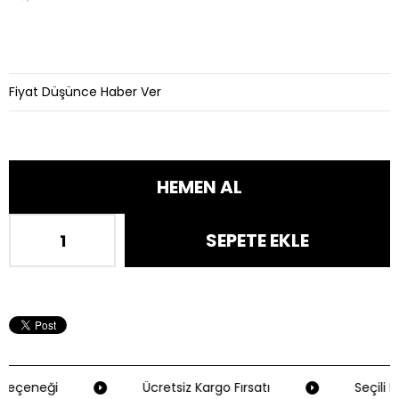
Fiyat Düşünce Haber Ver
Seçeneği
Ücretsiz Kargo Fırsatı
Seçili K