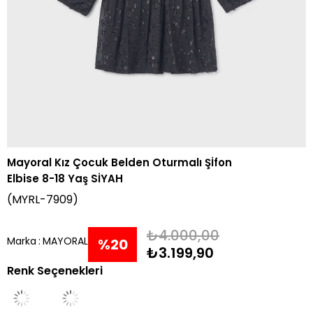
Mayoral Kız Çocuk Belden Oturmalı Şİfon
Elbise 8-18 Yaş SİYAH
(MYRL-7909)
₺4.000,00
Marka
:
MAYORAL
%
20
₺3.199,90
Renk Seçenekleri
İndirim