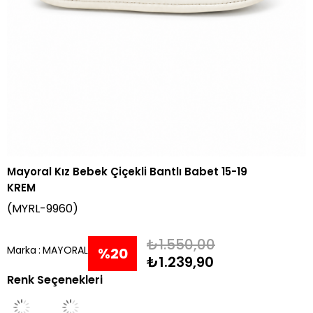
Mayoral Kız Bebek Çiçekli Bantlı Babet 15-19
KREM
(MYRL-9960)
₺1.550,00
Marka
:
MAYORAL
%
20
₺1.239,90
Renk Seçenekleri
İndirim