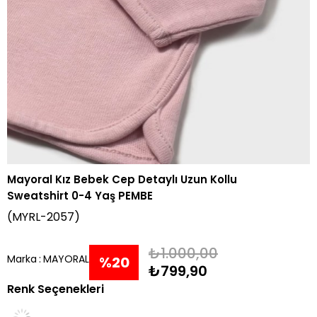
Mayoral Kız Bebek Cep Detaylı Uzun Kollu
Sweatshirt 0-4 Yaş PEMBE
(MYRL-2057)
₺1.000,00
Marka
:
MAYORAL
%
20
₺799,90
Renk Seçenekleri
İndirim