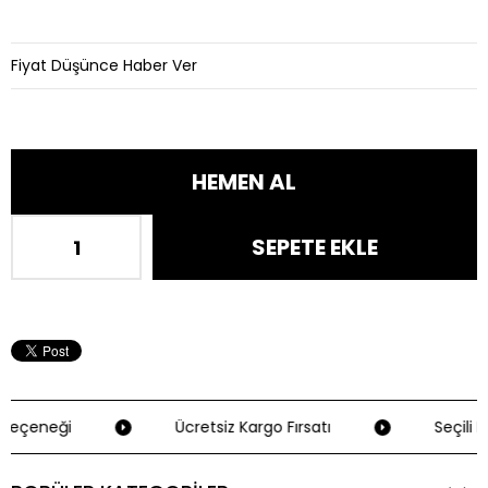
Fiyat Düşünce Haber Ver
Seçeneği
Ücretsiz Kargo Fırsatı
Seçili K