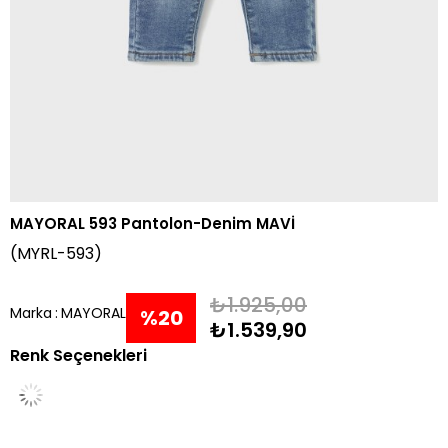
MAYORAL 593 Pantolon-Denim MAVİ
(MYRL-593)
₺1.925,00
Marka
:
MAYORAL
%
20
₺1.539,90
Renk Seçenekleri
İndirim