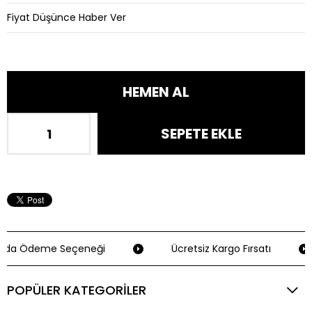
Fiyat Düşünce Haber Ver
ıda Ödeme Seçeneği
Ücretsiz Kargo Fırsatı
POPÜLER KATEGORİLER