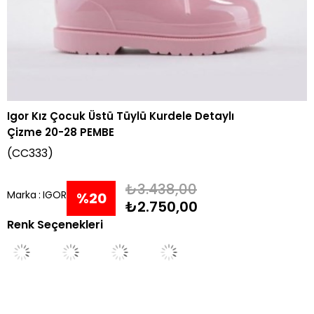
Igor Kız Çocuk Üstü Tüylü Kurdele Detaylı
Çizme 20-28 PEMBE
(CC333)
₺3.438,00
Marka
:
IGOR
%
20
₺2.750,00
Renk Seçenekleri
İndirim