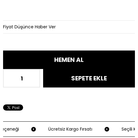
Fiyat Düşünce Haber Ver
eçeneği
Ücretsiz Kargo Fırsatı
Seçili Kr