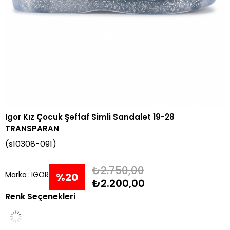
Igor Kız Çocuk Şeffaf Simli Sandalet 19-28
TRANSPARAN
(s10308-091)
₺2.750,00
Marka
:
IGOR
%
20
₺2.200,00
Renk Seçenekleri
İndirim