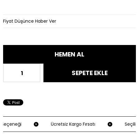
Fiyat Düşünce Haber Ver
Seçeneği
Ücretsiz Kargo Fırsatı
Seçili K