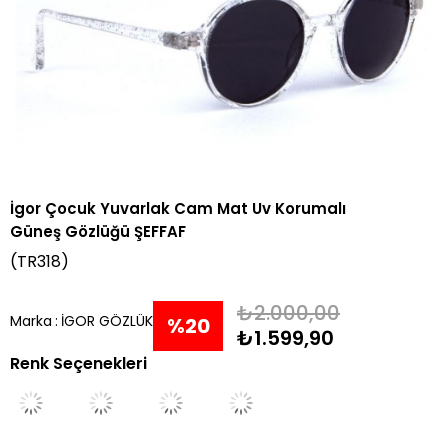
İgor Çocuk Yuvarlak Cam Mat Uv Korumalı
Güneş Gözlüğü ŞEFFAF
(TR318)
₺2.000,00
Marka
:
İGOR GÖZLÜK
%
20
₺1.599,90
Renk Seçenekleri
İndirim