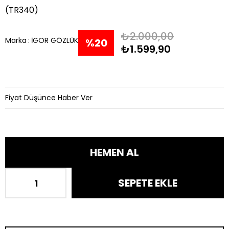
(TR340)
₺2.000,00
Marka
:
İGOR GÖZLÜK
%
20
₺1.599,90
İndirim
Fiyat Düşünce Haber Ver