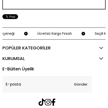
TÜM KOMBINI SATIN AL
eçeneği
Ücretsiz Kargo Fırsatı
Seçili Kr
POPÜLER KATEGORİLER
KURUMSAL
E-Bülten Üyelik
Gönder