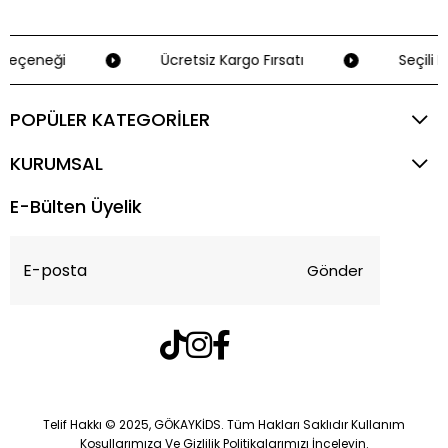
Seçeneği
Ücretsiz Kargo Fırsatı
Seçili K
POPÜLER KATEGORİLER
KURUMSAL
E-Bülten Üyelik
Gönder
Telif Hakkı © 2025, GÖKAYKİDS. Tüm Hakları Saklıdır Kullanım
Koşullarımıza Ve Gizlilik Politikalarımızı İnceleyin.