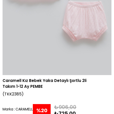
Caramell Kız Bebek Yaka Detaylı Şortlu 2li
Takım 1-12 Ay PEMBE
(TKK2385)
₺906,00
Marka
:
CARAMELL
%
20
₺725,00