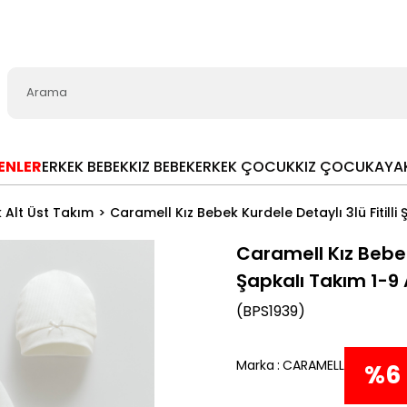
LENLER
ERKEK BEBEK
KIZ BEBEK
ERKEK ÇOCUK
KIZ ÇOCUK
AYA
 Alt Üst Takım
Caramell Kız Bebek Kurdele Detaylı 3lü Fitilli
Caramell Kız Bebek 
Şapkalı Takım 1-9
(BPS1939)
Marka
:
CARAMELL
%
6