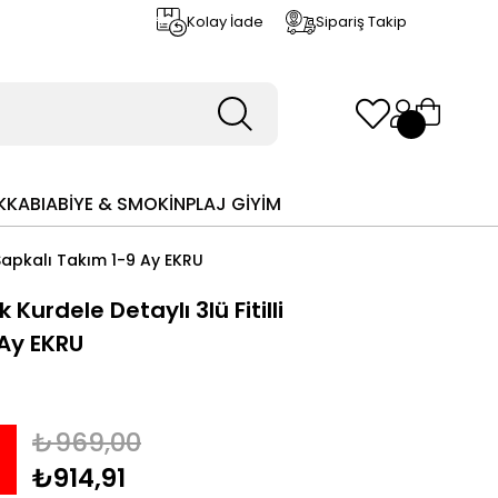
Kolay İade
Sipariş Takip
KKABI
ABİYE & SMOKİN
PLAJ GİYİM
 Şapkalı Takım 1-9 Ay EKRU
Kurdele Detaylı 3lü Fitilli
 Ay EKRU
₺969,00
₺914,91