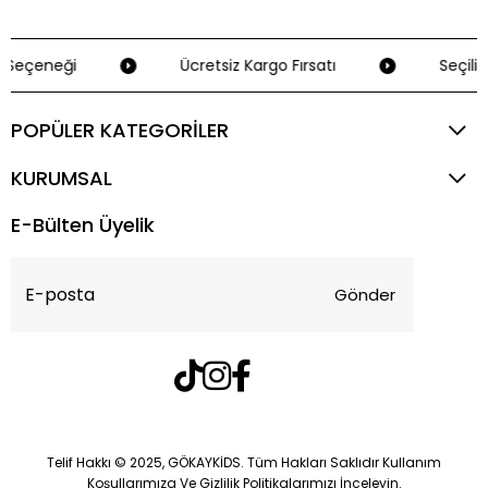
Seçeneği
Ücretsiz Kargo Fırsatı
Seçili K
POPÜLER KATEGORİLER
KURUMSAL
E-Bülten Üyelik
Gönder
Telif Hakkı © 2025, GÖKAYKİDS. Tüm Hakları Saklıdır Kullanım
Koşullarımıza Ve Gizlilik Politikalarımızı İnceleyin.