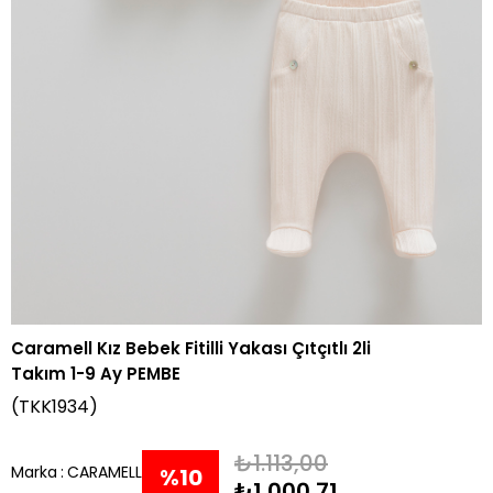
Caramell Kız Bebek Fitilli Yakası Çıtçıtlı 2li
Takım 1-9 Ay PEMBE
(TKK1934)
₺1.113,00
Marka
:
CARAMELL
%
10
₺1.000,71