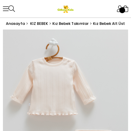
Anasayfa
KIZ BEBEK
Kız Bebek Takımlar
Kız Bebek Alt Üst T