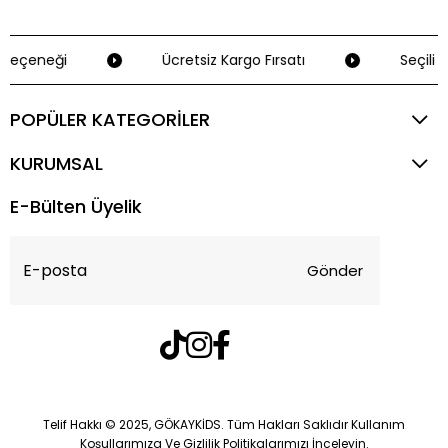
Seçeneği
Ücretsiz Kargo Fırsatı
Seçili K
POPÜLER KATEGORİLER
KURUMSAL
E-Bülten Üyelik
Gönder
Telif Hakkı © 2025, GÖKAYKİDS. Tüm Hakları Saklıdır Kullanım
Koşullarımıza Ve Gizlilik Politikalarımızı İnceleyin.