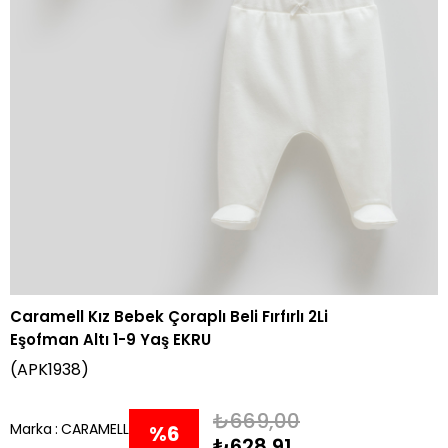
Caramell Kız Bebek Çoraplı Beli Fırfırlı 2Li
Eşofman Altı 1-9 Yaş EKRU
(APK1938)
₺669,00
Marka
:
CARAMELL
%
6
₺628,91