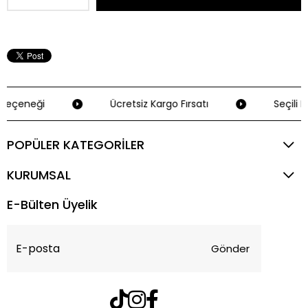
Seçeneği
Ücretsiz Kargo Fırsatı
Seçili K
POPÜLER KATEGORİLER
KURUMSAL
E-Bülten Üyelik
Gönder