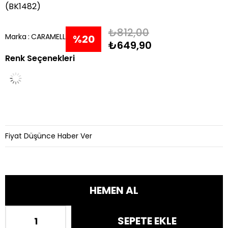
(BK1482)
₺812,00
Marka
:
CARAMELL
%
20
₺649,90
Renk Seçenekleri
İndirim
Fiyat Düşünce Haber Ver