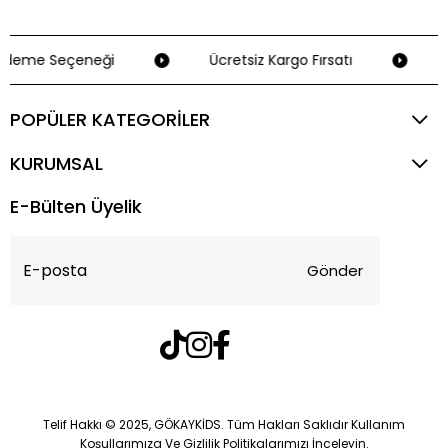
deme Seçeneği
Ücretsiz Kargo Fırsatı
S
POPÜLER KATEGORİLER
KURUMSAL
E-Bülten Üyelik
Gönder
Telif Hakkı © 2025, GÖKAYKİDS. Tüm Hakları Saklıdır Kullanım
Koşullarımıza Ve Gizlilik Politikalarımızı İnceleyin.