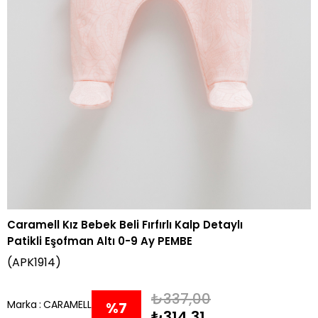
Caramell Kız Bebek Beli Fırfırlı Kalp Detaylı
Patikli Eşofman Altı 0-9 Ay PEMBE
(APK1914)
₺337,00
Marka
:
CARAMELL
%
7
₺314,31