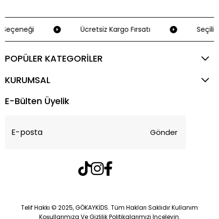
Seçeneği
Ücretsiz Kargo Fırsatı
Seçili K
POPÜLER KATEGORİLER
KURUMSAL
E-Bülten Üyelik
Gönder
Telif Hakkı © 2025, GÖKAYKİDS. Tüm Hakları Saklıdır Kullanım
Koşullarımıza Ve Gizlilik Politikalarımızı İnceleyin.