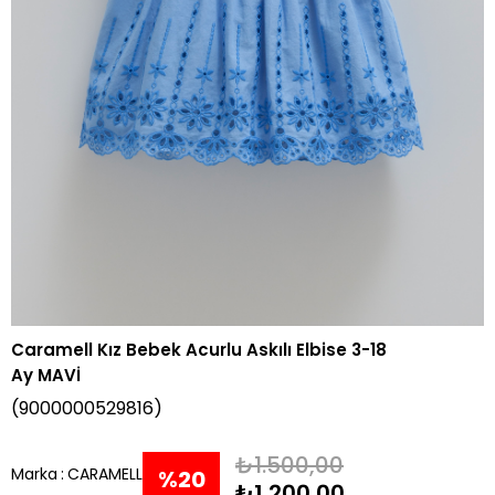
Caramell Kız Bebek Acurlu Askılı Elbise 3-18
Ay MAVİ
(9000000529816)
₺1.500,00
Marka
:
CARAMELL
%
20
₺1.200,00