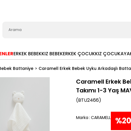
LENLER
ERKEK BEBEK
KIZ BEBEK
ERKEK ÇOCUK
KIZ ÇOCUK
AYA
Bebek Battaniye
Caramell Erkek Bebek Uyku Arkadaşlı Batta
Caramell Erkek Be
Takımı 1-3 Yaş MA
(BTU2466)
Marka
:
CARAMELL
%
2