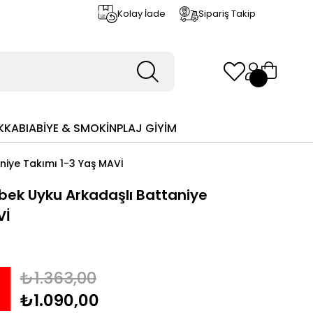
Kolay İade
Sipariş Takip
KKABI
ABİYE & SMOKİN
PLAJ GİYİM
niye Takımı 1-3 Yaş MAVİ
bek Uyku Arkadaşlı Battaniye
Vİ
₺1.363,00
0
₺1.090,00