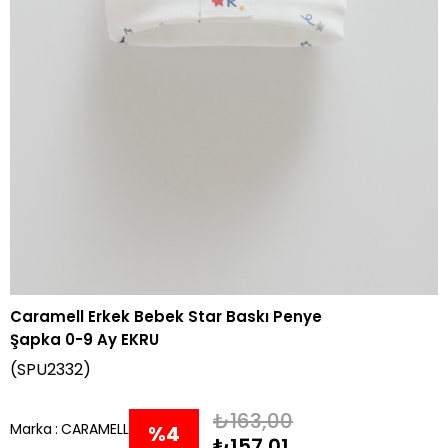
Caramell Erkek Bebek Star Baskı Penye
Şapka 0-9 Ay EKRU
(SPU2332)
₺163,00
Marka
:
CARAMELL
%
4
₺157,01