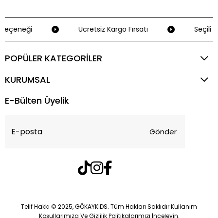
Seçeneği
Ücretsiz Kargo Fırsatı
Seçili K
POPÜLER KATEGORİLER
KURUMSAL
E-Bülten Üyelik
Gönder
Telif Hakkı © 2025, GÖKAYKİDS. Tüm Hakları Saklıdır Kullanım
Koşullarımıza Ve Gizlilik Politikalarımızı İnceleyin.