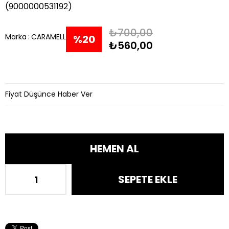
(9000000531192)
₺700,00
Marka
:
CARAMELL
%
20
₺560,00
İndirim
Fiyat Düşünce Haber Ver