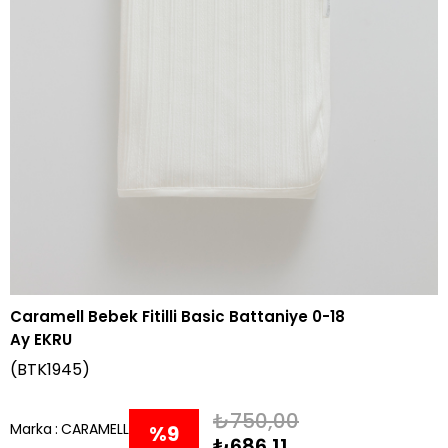
Caramell Bebek Fitilli Basic Battaniye 0-18
Ay EKRU
(BTK1945)
₺750,00
Marka
:
CARAMELL
%
9
₺686,11