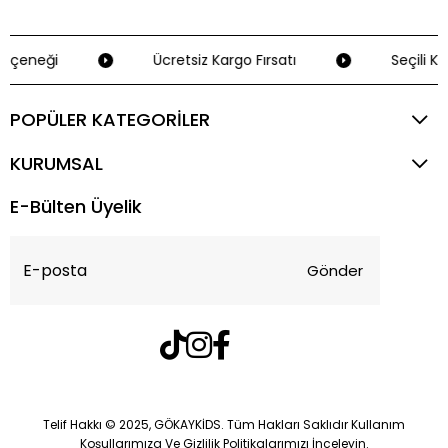
eçeneği
Ücretsiz Kargo Fırsatı
Seçili Kre
POPÜLER KATEGORİLER
KURUMSAL
E-Bülten Üyelik
Gönder
Telif Hakkı © 2025, GÖKAYKİDS. Tüm Hakları Saklıdır Kullanım
Koşullarımıza Ve Gizlilik Politikalarımızı İnceleyin.