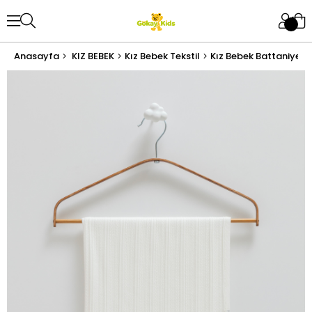
Anasayfa
KIZ BEBEK
Kız Bebek Tekstil
Kız Bebek Battaniye