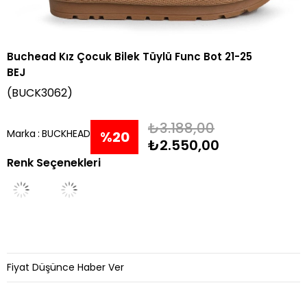
Buchead Kız Çocuk Bilek Tüylü Func Bot 21-25
BEJ
(BUCK3062)
₺3.188,00
Marka
:
BUCKHEAD
%
20
₺2.550,00
Renk Seçenekleri
İndirim
Fiyat Düşünce Haber Ver