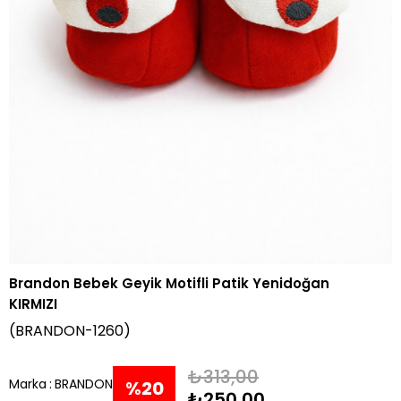
Brandon Bebek Geyik Motifli Patik Yenidoğan
KIRMIZI
(BRANDON-1260)
₺313,00
Marka
:
BRANDON
%
20
₺250,00