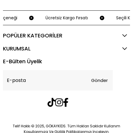
eçeneği
Ücretsiz Kargo Fırsatı
Seçili Kre
POPÜLER KATEGORİLER
KURUMSAL
E-Bülten Üyelik
Gönder
Telif Hakkı © 2025, GÖKAYKİDS. Tüm Hakları Saklıdır Kullanım
Koşullarımıza Ve Gizlilik Politikalarımızı İnceleyin.