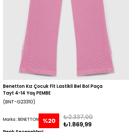
Benetton Kız Çocuk Fit Lastikli Bel Bol Paça
Tayt 4-14 Yaş PEMBE
(BNT-G23310)
₺2.337,00
Marka
:
BENETTON
%
20
₺1.869,99
Renk Seçenekleri