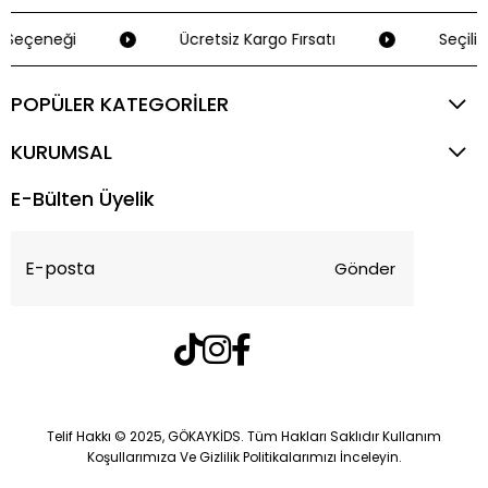
Seçeneği
Ücretsiz Kargo Fırsatı
Seçili K
POPÜLER KATEGORİLER
KURUMSAL
E-Bülten Üyelik
Gönder
Telif Hakkı © 2025, GÖKAYKİDS. Tüm Hakları Saklıdır Kullanım
Koşullarımıza Ve Gizlilik Politikalarımızı İnceleyin.