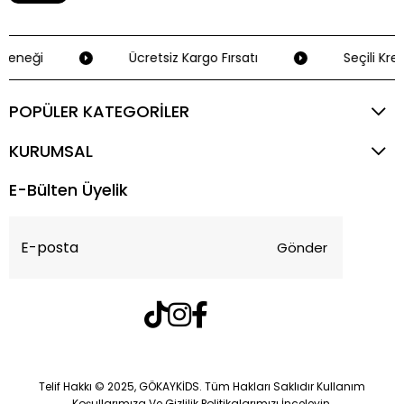
çeneği
Ücretsiz Kargo Fırsatı
Seçili Kred
POPÜLER KATEGORİLER
KURUMSAL
E-Bülten Üyelik
Gönder
Telif Hakkı © 2025, GÖKAYKİDS. Tüm Hakları Saklıdır Kullanım
Koşullarımıza Ve Gizlilik Politikalarımızı İnceleyin.