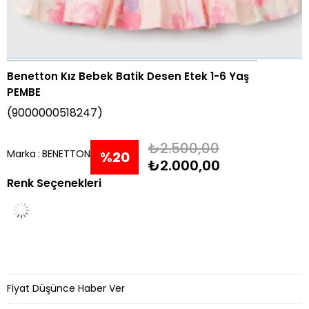
Benetton Kız Bebek Batik Desen Etek 1-6 Yaş
PEMBE
(9000000518247)
₺2.500,00
Marka
:
BENETTON
%
20
₺2.000,00
Renk Seçenekleri
İndirim
Fiyat Düşünce Haber Ver