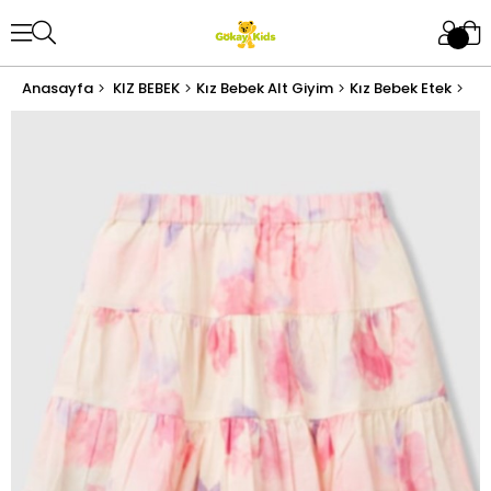
Anasayfa
KIZ BEBEK
Kız Bebek Alt Giyim
Kız Bebek Etek