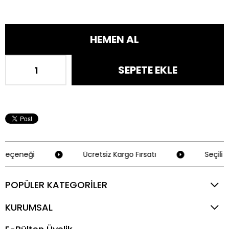
Seçeneği
Ücretsiz Kargo Fırsatı
Seçili K
POPÜLER KATEGORİLER
KURUMSAL