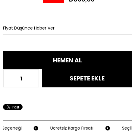
İndirim
Fiyat Düşünce Haber Ver
 Seçeneği
Ücretsiz Kargo Fırsatı
Seçili 