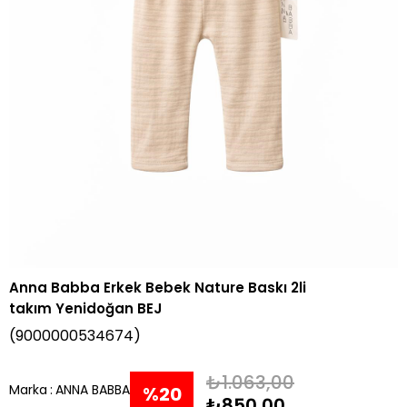
Anna Babba Erkek Bebek Nature Baskı 2li
takım Yenidoğan BEJ
(9000000534674)
₺1.063,00
Marka
:
ANNA BABBA
%
20
₺850,00